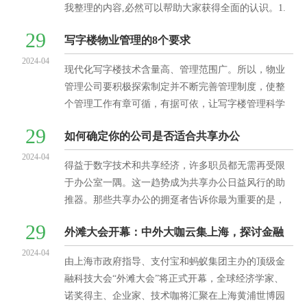
我整理的内容,必然可以帮助大家获得全面的认识。1.
公司注销公告流程以及需要登报手续及刊登媒体申请
29
写字楼物业管理的8个要求
报告;
2024-04
现代化写字楼技术含量高、管理范围广。所以，物业
管理公司要积极探索制定并不断完善管理制度，使整
个管理工作有章可循，有据可依，让写字楼管理科学
化、制度化和规范化。要有高素质的员工队伍，高技
29
如何确定你的公司是否适合共享办公
术的管理手段，高
2024-04
得益于数字技术和共享经济，许多职员都无需再受限
于办公室一隅。这一趋势成为共享办公日益风行的助
推器。那些共享办公的拥趸者告诉你最为重要的是，
共享办公空间的精髓绝不仅限于雇员们栖身的物理空
29
外滩大会开幕：中外大咖云集上海，探讨金融
间，而在于这里营
2024-04
科技和商业生态
由上海市政府指导、支付宝和蚂蚁集团主办的顶级金
融科技大会“外滩大会”将正式开幕，全球经济学家、
诺奖得主、企业家、技术咖将汇聚在上海黄浦世博园